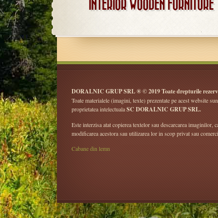
INTERIOR WOODEN FURNITURE
DORALNIC GRUP SRL ® © 2019 Toate drepturile rezerv
Toate materialele (imagini, texte) prezentate pe acest website sun
proprietatea intelectuala
SC DORALNIC GRUP SRL.
Este interzisa atat copierea textelor sau descarcarea imaginilor, ca
modificarea acestora sau utilizarea lor in scop privat sau comerci
Cabane din lemn