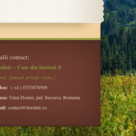
alii contact:
alnic – Case din busteni ®
noi, lemnul prinde viata !
fon:
( +4 )
0753870509
esa:
Vatra Dornei, jud. Suceava, Romania
il:
contact@doralnic.ro