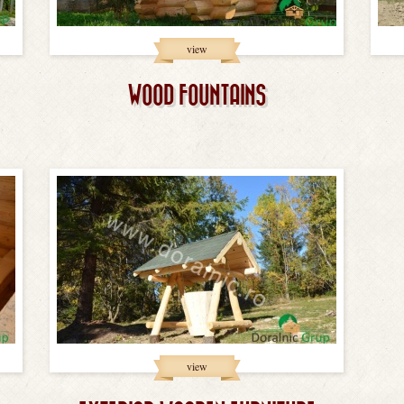
view
WOOD FOUNTAINS
view