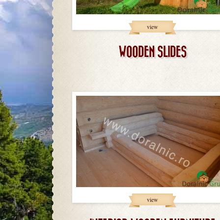
view
WOODEN SLIDES
view