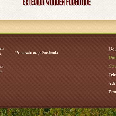
EXTERIOR WOODEN FURNITURE
Det
ate
Urmareste-ne pe Facebook:
t
Dor
Cu 
t si
al.
Tele
Adr
E-ma