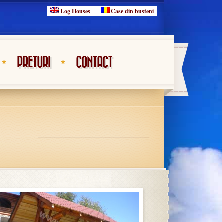
Log Houses
Case din busteni
PRETURI
CONTACT