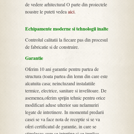
de vedere arhitectural O parte din proiectele
noastre le puteti vedea
aici
.
Echipamente moderne si tehnologii inalte
Controlul calitatii la fiecare pas din procesul
de fabricatie si de construire.
Garantie
Oferim 10 ani garantie pentru partea de
structura (toata partea din lemn din care este
alcatuita casa; neincluzand instalatiile
termice, electrice, sanitare si invelitoare. De
asemenea,oferim sprijin tehnic pentru orice
modificari aduse ulterior sau nelamuriri
legate de intretinere. In momentul predarii
casei se va face nota de receptie si se va
oferi certificatul de garantie, in care se
stipuleaza cum se intretine si ce implica