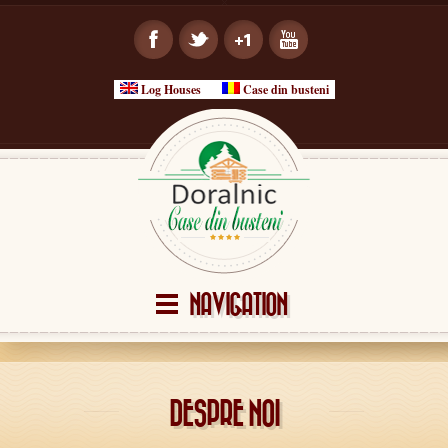
Log Houses
Case din busteni
NAVIGATION
DESPRE NOI