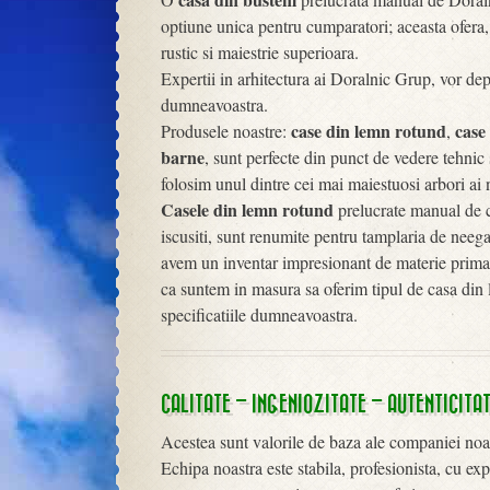
optiune unica pentru cumparatori; aceasta ofera, 
rustic si maiestrie superioara.
Expertii in arhitectura ai Doralnic Grup, vor depa
dumneavoastra.
case din lemn rotund
case
Produsele noastre:
,
barne
, sunt perfecte din punct de vedere tehnic s
folosim unul dintre cei mai maiestuosi arbori ai n
Casele din lemn rotund
prelucrate manual de co
iscusiti, sunt renumite pentru tamplaria de neega
avem un inventar impresionant de materie prima,
ca suntem in masura sa oferim tipul de casa din 
specificatiile dumneavoastra.
CALITATE – INGENIOZITATE – AUTENTICITA
Acestea sunt valorile de baza ale companiei noast
Echipa noastra este stabila, profesionista, cu ex