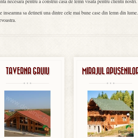
a necesara pentru a construi casa de lemn visata pentru clientii nostri.
e inseamna sa detineti una dintre cele mai bune case din lemn din lume.
evoastra.
TAVERNA GRUIU
MIRAJUL APUSENILO