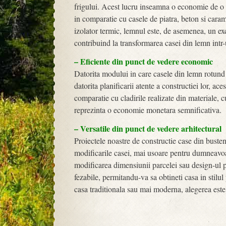
frigului. Acest lucru inseamna o economie de o c
in comparatie cu casele de piatra, beton si cara
izolator termic, lemnul este, de asemenea, un e
contribuind la transformarea casei din lemn intr-un
– Eficiente din punct de vedere economic
Datorita modului in care casele din lemn rotund s
datorita planificarii atente a constructiei lor, ace
comparatie cu cladirile realizate din materiale, 
reprezinta o economie monetara semnificativa.
– Versatile din punct de vedere arhitectural
Proiectele noastre de constructie case din busten
modificarile casei, mai usoare pentru dumneavoa
modificarea dimensiunii parcelei sau design-ul p
fezabile, permitandu-va sa obtineti casa in stilul p
casa traditionala sau mai moderna, alegerea este 