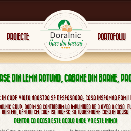
PROIECTE
PORTOFOLIU
CASE DIN LEMN ROTUND, CABANE DIN BARNE, PRO
 IN CARE VIATA NOASTRA SE DESFASOARA; CASA INSEAMNA FAMILIE,
RALNIC GRUP, DORIM SA CONTRIBUIM LA IMPLINIREA DE A AVEA O CASA, F
BUSTENI, PENTRU CEI CARE ISI DORESC SA TRANSFORME CASA IN ACASA.
PENTRU CA ACASA ESTE ACOLO UNDE VA ESTE INIMA!
ic Grup, nu reprezinta doar o
In lumea constructorilor de astazi