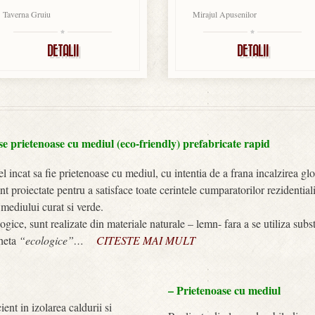
Taverna Gruiu
Mirajul Apusenilor
DETALII
DETALII
 prietenoase cu mediul (eco-friendly) prefabricate rapid
el incat sa fie prietenoase cu mediul, cu intentia de a frana incalzirea gl
 proiectate pentru a satisface toate cerintele cumparatorilor rezidentiali
 mediului curat si verde.
ice, sunt realizate din materiale naturale – lemn- fara a se utiliza subs
cheta
“ecologice”…
CITESTE MAI MULT
– Prietenoase cu mediul
ient in izolarea caldurii si