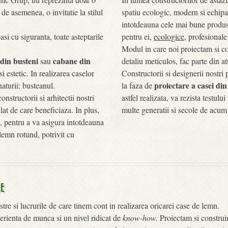
de asemenea, o invitatie la stilul
spatiu ecologic, modern si echipat
intotdeauna cele mai bune produse,
si cu siguranta, toate asteptarile
pentru ei,
ecologice
, profesionale
Modul in care noi proiectam si 
 din busteni
cabane din
sau
detaliu meticulos, fac parte din 
i estetic. In realizarea caselor
Constructorii si designerii nostri
proiectare a casei di
aturii: busteanul.
la faza de
nstructorii si arhitectii nostri
astfel realizata, va rezista testul
lat de care beneficiaza. In plus,
multe generatii si secole de acum
 pentru a va asigura intotdeauna
lemn rotund, potrivit cu
TE
re si lucrurile de care tinem cont in realizarea oricarei case de lemn.
perienta de munca si un nivel ridicat de
know-how.
Proiectam si construi