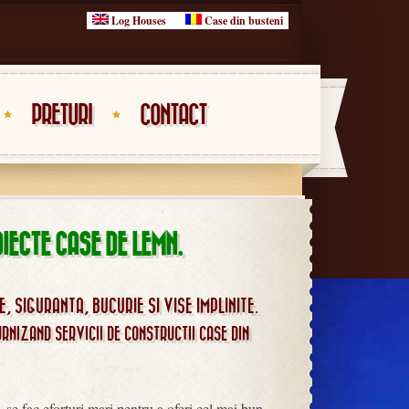
Log Houses
Case din busteni
PRETURI
CONTACT
IECTE CASE DE LEMN.
 SIGURANTA, BUCURIE SI VISE IMPLINITE.
URNIZAND SERVICII DE CONSTRUCTII CASE DIN
, se fac eforturi mari pentru a oferi cel mai bun