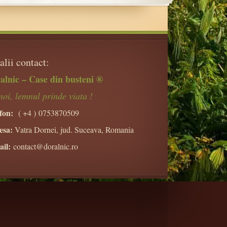
alii contact:
alnic – Case din busteni ®
noi, lemnul prinde viata !
fon:
( +4 )
0753870509
esa:
Vatra Dornei, jud. Suceava, Romania
il:
contact@doralnic.ro