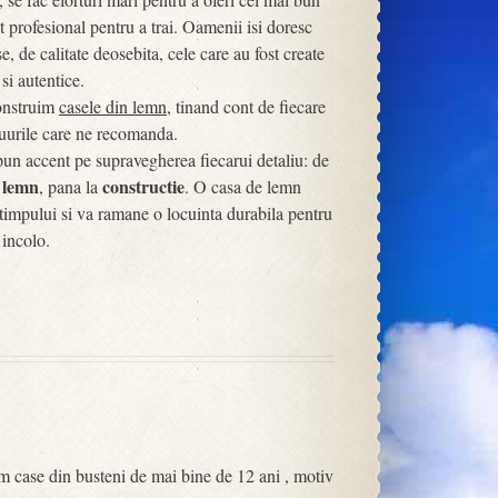
 profesional pentru a trai. Oamenii isi doresc
 de calitate deosebita, cele care au fost create
 si autentice.
construim
casele din lemn
, tinand cont de fiecare
atuurile care ne recomanda.
 pun accent pe supravegherea fiecarui detaliu: de
n lemn
constructie
, pana la
. O casa de lemn
ui timpului si va ramane o locuinta durabila pentru
 incolo.
m case din busteni de mai bine de 12 ani , motiv