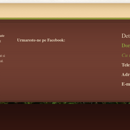
Det
ate
Urmareste-ne pe Facebook:
t
Dor
Cu 
t si
al.
Tele
Adr
E-ma