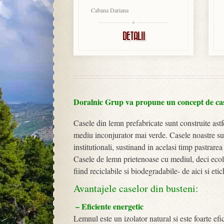
Cabana Dariana
DETALII
Doralnic Grup va propune un concept de case
Casele din lemn prefabricate sunt construite astf
mediu inconjurator mai verde. Casele noastre sunt
institutionali, sustinand in acelasi timp pastrarea
Casele de lemn prietenoase cu mediul, deci ecolog
fiind reciclabile si biodegradabile- de aici si eti
Avantajele caselor din busteni:
– Eficiente energetic
Lemnul este un izolator natural si este foarte efic