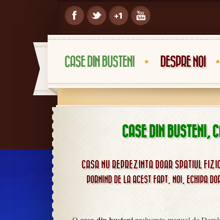
CASE DIN BUSTENI
DESPRE NOI
CASE DIN BUSTENI, 
Case din busteni
CASA NU REPREZINTA DOAR SPATIUL FIZIC
PORNIND DE LA ACEST FAPT, NOI, ECHIPA DO
casa din busteni
O
prelucrata manual de Doraln