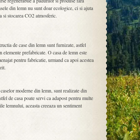
rse regenerabile a padurilor si produse fara
casele din lemn nu sunt doar ecologice, ci si ajuta
a si stocarea CO2 atmosferic.
ctia de case din lemn sunt furnizate, astfel
din elemente prefabricate. O casa de lemn este
amenajat pentru fabricatie, urmand ca apoi acestea
rit.
a caselor moderne din lemn, sunt realizate din
astfel de casa poate servi ca adapost pentru multe
ațile lemnului, aceasta creeaza un sentiment