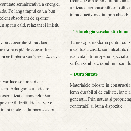
Realizate din lemn durabil, din su
antitate semnificativa a energiei
utilizarea combustibililor fosili, 
mida. Pe langa faptul ca un bun
in mod activ mediul prin absorbti
xcelent absorbant de zgomot,
 spatiu cald, relaxant si linistit.
– Tehnologia caselor din lemn
Tehnologia moderna pentru constru
unt construite si totodata,
incat toate casele sunt alcatuite 
stea sunt rapid de construit in
realizata intr-un spatiul special 
cum ar fi piatra sau beton. Aceasta
sa fie asamblate rapid, in locul do
– Durabilitate
i vor face schimbarile si
Materialele folosite in constructi
stra. Adaugarile ulterioare,
lemn durabil si de calitate, iar o 
ersonalizat al camerelor sunt
generații. Prin natura și propriet
e care il doriti. Fie ca este o
confortabil si buna dispozitie.
in totalitate, a dumneavoastra.