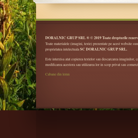
DORALNIC GRUP SRL ® © 2019 Toate drepturile rezerv
Toate materialele (imagini, texte) prezentate pe acest website sun
proprietatea intelectuala
SC DORALNIC GRUP SRL.
Este interzisa atat copierea textelor sau descarcarea imaginilor, ca
modificarea acestora sau utilizarea lor in scop privat sau comerci
Cabane din lemn