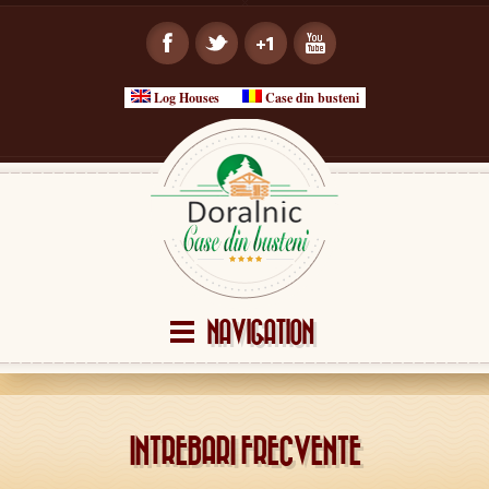
Log Houses
Case din busteni
NAVIGATION
INTREBARI FRECVENTE