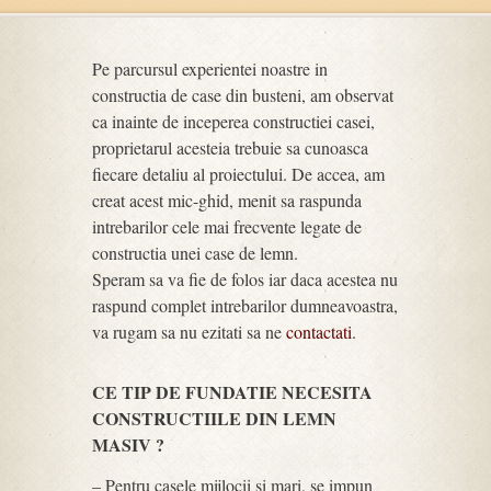
Pe parcursul experientei noastre in
constructia de case din busteni, am observat
ca inainte de inceperea constructiei casei,
proprietarul acesteia trebuie sa cunoasca
fiecare detaliu al proiectului. De accea, am
creat acest mic-ghid, menit sa raspunda
intrebarilor cele mai frecvente legate de
constructia unei case de lemn.
Speram sa va fie de folos iar daca acestea nu
raspund complet intrebarilor dumneavoastra,
va rugam sa nu ezitati sa ne
contactati
.
CE TIP DE FUNDATIE NECESITA
CONSTRUCTIILE DIN LEMN
MASIV ?
– Pentru casele mijlocii si mari, se impun