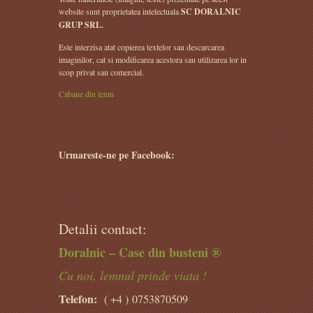
website sunt proprietatea intelectuala
SC DORALNIC
GRUP SRL.
Este interzisa atat copierea textelor sau descarcarea
imaginilor, cat si modificarea acestora sau utilizarea lor in
scop privat sau comercial.
Cabane din lemn
Urmareste-ne pe Facebook:
Detalii contact:
Doralnic – Case din busteni ®
Cu noi, lemnul prinde viata !
Telefon:
( +4 )
0753870509