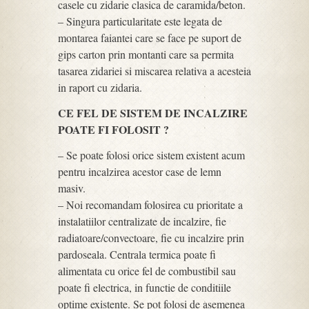
casele cu zidarie clasica de caramida/beton.
– Singura particularitate este legata de
montarea faiantei care se face pe suport de
gips carton prin montanti care sa permita
tasarea zidariei si miscarea relativa a acesteia
in raport cu zidaria.
CE FEL DE SISTEM DE INCALZIRE
POATE FI FOLOSIT ?
– Se poate folosi orice sistem existent acum
pentru incalzirea acestor case de lemn
masiv.
– Noi recomandam folosirea cu prioritate a
instalatiilor centralizate de incalzire, fie
radiatoare/convectoare, fie cu incalzire prin
pardoseala. Centrala termica poate fi
alimentata cu orice fel de combustibil sau
poate fi electrica, in functie de conditiile
optime existente. Se pot folosi de asemenea