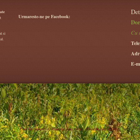
Det
ate
Urmareste-ne pe Facebook:
t
Dor
Cu 
t si
al.
Tele
Adr
E-ma
Case din busteni – Cabane din lemn rotund – Proiecte case din lemn