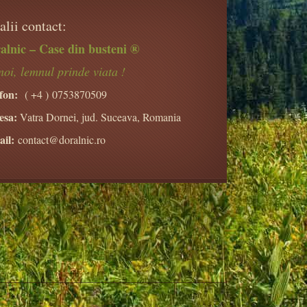
alii contact:
alnic – Case din busteni ®
noi, lemnul prinde viata !
fon:
( +4 )
0753870509
esa:
Vatra Dornei, jud. Suceava, Romania
il:
contact@doralnic.ro