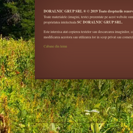
DORALNIC GRUP SRL ® © 2019 Toate drepturile rezerv
Toate materialele (imagini, texte) prezentate pe acest website sun
proprietatea intelectuala
SC DORALNIC GRUP SRL.
Este interzisa atat copierea textelor sau descarcarea imaginilor, ca
modificarea acestora sau utilizarea lor in scop privat sau comerci
Cabane din lemn