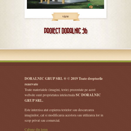
view
PROIECT DORALNIC 36
DORALNIC GRUP SRL ® © 2019 Toate drepturile
rezervate
Toate materialele (imagini, texte) prezentate pe acest
website sunt proprietatea intelectuala
SC DORALNIC
GRUP SRL.
Este interzisa atat copierea textelor sau descarcarea
imaginilor, cat si modificarea acestora sau utilizarea lor in
scop privat sau comercial.
Cabane din lemn