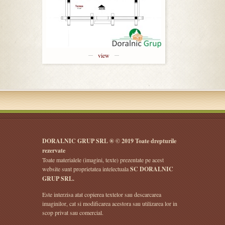
view
DORALNIC GRUP SRL ® © 2019 Toate drepturile
rezervate
Toate materialele (imagini, texte) prezentate pe acest
website sunt proprietatea intelectuala
SC DORALNIC
GRUP SRL.
Este interzisa atat copierea textelor sau descarcarea
imaginilor, cat si modificarea acestora sau utilizarea lor in
scop privat sau comercial.