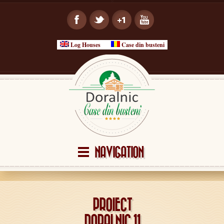
Log Houses
Case din busteni
NAVIGATION
PROIECT
DORALNIC 11