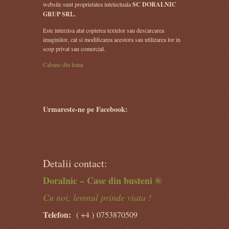
website sunt proprietatea intelectuala
SC DORALNIC
GRUP SRL.
Este interzisa atat copierea textelor sau descarcarea
imaginilor, cat si modificarea acestora sau utilizarea lor in
scop privat sau comercial.
Cabane din lemn
Urmareste-ne pe Facebook:
Detalii contact:
Doralnic – Case din busteni ®
Cu noi, lemnul prinde viata !
Telefon:
( +4 )
0753870509