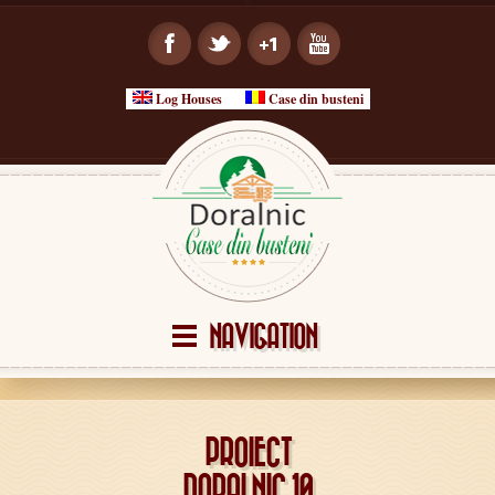
Log Houses
Case din busteni
NAVIGATION
PROIECT
DORALNIC 10