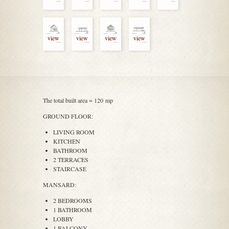
view
view
view
view
The total built area = 120 mp
GROUND FLOOR:
LIVING ROOM
KITCHEN
BATHROOM
2 TERRACES
STAIRCASE
MANSARD:
2 BEDROOMS
1 BATHROOM
LOBBY
1 BALCONY