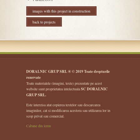
images with this project in construction
back to projects
DORALNIC GRUP SRL ® © 2019 Toate drepturile
rezervate
Toate materialele (imagini, texte) prezentate pe acest
website sunt proprietatea intelectuala
SC DORALNIC
GRUP SRL.
Este interzisa atat copierea textelor sau descarcarea
imaginilor, cat si modificarea acestora sau utilizarea lor in
scop privat sau comercial.
Cabane din lemn