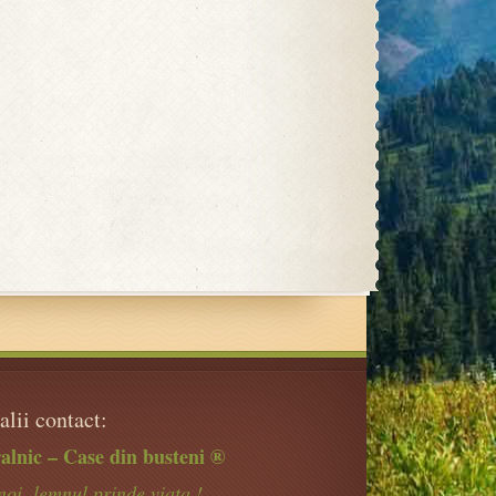
alii contact:
alnic – Case din busteni ®
noi, lemnul prinde viata !