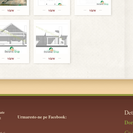
view
view
view
view
view
Det
ate
Urmareste-ne pe Facebook:
t
Dor
Cu 
t si