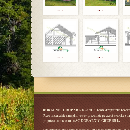
view
view
view
view
DORALNIC GRUP SRL ® © 2019 Toate drepturile rezerv
Toate materialele (imagini, texte) prezentate pe acest website sun
proprietatea intelectuala
SC DORALNIC GRUP SRL.
Este interzisa atat copierea textelor sau descarcarea imaginilor, ca