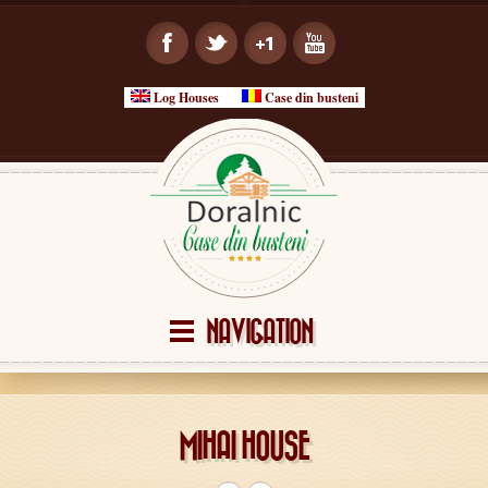
Log Houses
Case din busteni
NAVIGATION
MIHAI HOUSE