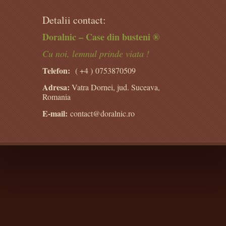
Detalii contact:
Doralnic – Case din busteni ®
Cu noi, lemnul prinde viata !
Telefon:
( +4 )
0753870509
Adresa:
Vatra Dornei, jud. Suceava,
Romania
E-mail:
contact@doralnic.ro