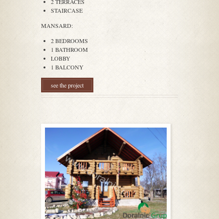
2 TERRACES
STAIRCASE
MANSARD:
2 BEDROOMS
1 BATHROOM
LOBBY
1 BALCONY
see the project