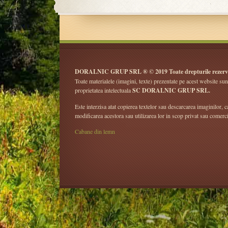
DORALNIC GRUP SRL ® © 2019 Toate drepturile rezerv
Toate materialele (imagini, texte) prezentate pe acest website sun
proprietatea intelectuala
SC DORALNIC GRUP SRL.
Este interzisa atat copierea textelor sau descarcarea imaginilor, ca
modificarea acestora sau utilizarea lor in scop privat sau comerci
Cabane din lemn