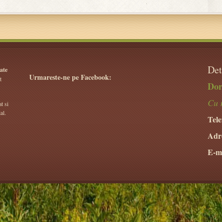
Det
ate
Urmareste-ne pe Facebook:
t
Dor
Cu 
t si
al.
Tele
Adr
E-ma