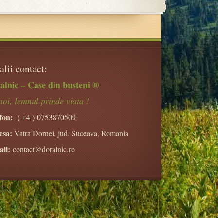
alii contact:
alnic – Case din busteni ®
noi, lemnul prinde viata !
fon:
( +4 )
0753870509
esa:
Vatra Dornei, jud. Suceava, Romania
il:
contact@doralnic.ro