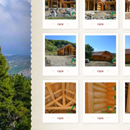
view
view
view
view
view
view