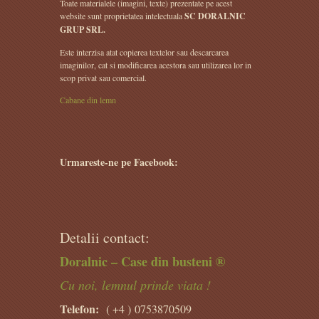
Toate materialele (imagini, texte) prezentate pe acest
website sunt proprietatea intelectuala
SC DORALNIC
GRUP SRL.
Este interzisa atat copierea textelor sau descarcarea
imaginilor, cat si modificarea acestora sau utilizarea lor in
scop privat sau comercial.
Cabane din lemn
Urmareste-ne pe Facebook:
Detalii contact:
Doralnic – Case din busteni ®
Cu noi, lemnul prinde viata !
Telefon:
( +4 )
0753870509