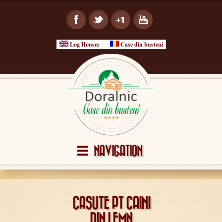
Log Houses
Case din busteni
NAVIGATION
CASUTE PT CAINI
DIN LEMN