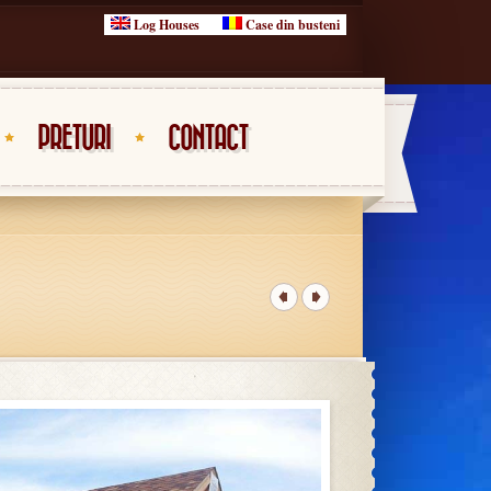
Log Houses
Case din busteni
PRETURI
CONTACT