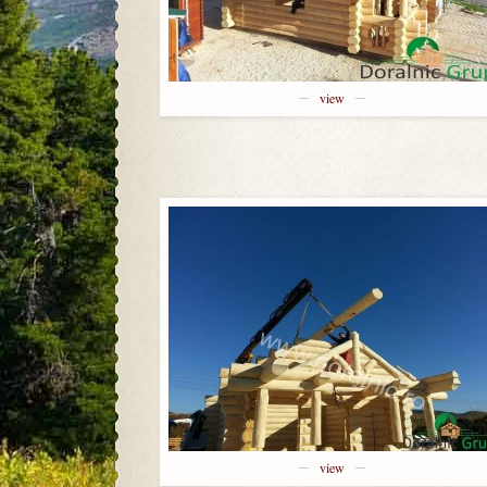
view
view