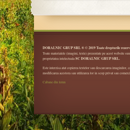
DORALNIC GRUP SRL ® © 2019 Toate drepturile rezerv
Toate materialele (imagini, texte) prezentate pe acest website sun
proprietatea intelectuala
SC DORALNIC GRUP SRL.
Este interzisa atat copierea textelor sau descarcarea imaginilor, ca
modificarea acestora sau utilizarea lor in scop privat sau comerci
Cabane din lemn