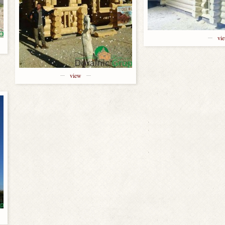
vi
view