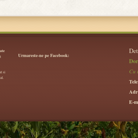
Det
ate
Urmareste-ne pe Facebook:
t
Dor
Cu 
t si
al.
Tele
Adr
E-ma