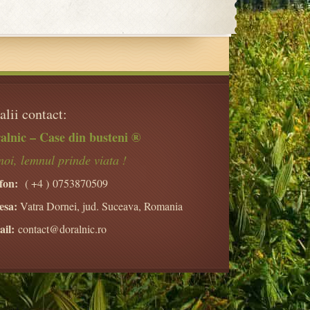
alii contact:
alnic – Case din busteni ®
noi, lemnul prinde viata !
fon:
( +4 )
0753870509
esa:
Vatra Dornei, jud. Suceava, Romania
il:
contact@doralnic.ro