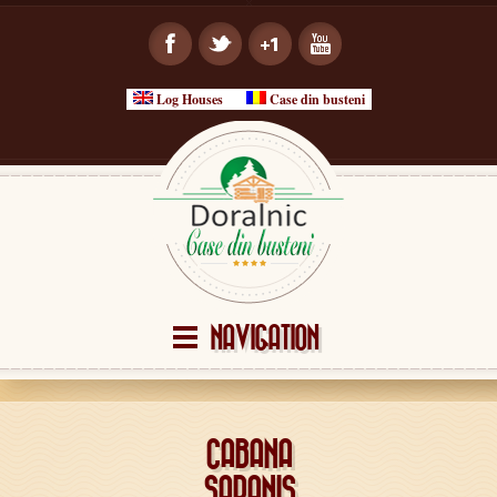
Log Houses
Case din busteni
NAVIGATION
CABANA
SARANIS